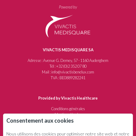
Powered by
VIVACTIS MEDISQUARE SA
Adresse : Avenue G. Demey, 57 - 1160 Auderghem
Tél : +32 (0)2 352 07 80
Mail : info@vivactisbenelux.com
TVA : BE0889282241
Provided by Vivactis Healthcare
Conditions générales
Mentions légales
Consentement aux cookies
Protection de la vie privée
Politique de remboursement
Nous utilisons des cookies pour optimiser notre site web et notre