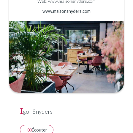
Web: www.maisonsnyders.com
www.maisonsnyders.com
I
gor Snyders
Écouter