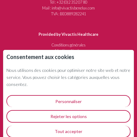
Tél : +32 (0)2 352 07 80
Mail : info@vivactisbenelux.com
TVA : BE0889282241
Provided by Vivactis Healthcare
Conditions générales
Mentions légales
Consentement aux cookies
Protection de la vie privée
Politique de remboursement
Nous utilisons des cookies pour optimiser notre site web et notre
service. Vous pouvez choisir les catégories auxquelles vous
QUI SOMMES-NOUS ?
consentez.
Société d'édition et de communication depuis 1982.
Spécialisée dans le secteur médical et pharmaceutique
Personnaliser
Rejeter les options
Tout accepter