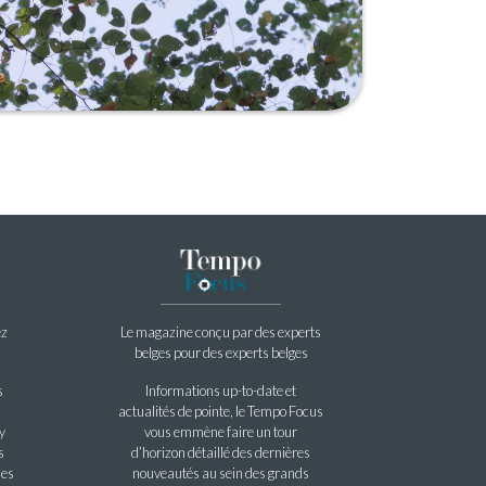
ez
Le magazine conçu par des experts
belges pour des experts belges
s
Informations up-to-date et
actualités de pointe, le Tempo Focus
y
vous emmène faire un tour
s
d’horizon détaillé des dernières
les
nouveautés au sein des grands