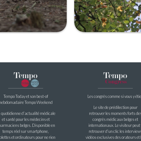
Tempo Today et son best-of
Les congrès comme si vous y éti
hebdomadaire Tempo Weekend
Le site de prédilection pour
 quotidienne d’actualité médicale
retrouver les moments forts de
et santé pour les médecins et
congrès médicaux belges et
armaciens belges. Disponible en
internationaux. Le visiteur peut 
temps réel sur smartphone,
retrouver d’un clic les interview
blettes et ordinateurs pour ne rien
vidéos exclusives des orateurs et 