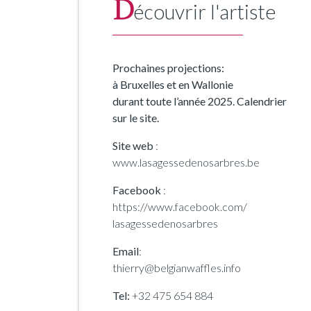
D
écouvrir l'artiste
Prochaines projections:
à Bruxelles et en Wallonie
durant toute l’année 2025. Calendrier
sur le site.
Site web
:
www.lasagessedenosarbres.be
Facebook
:
https://www.facebook.com/
lasagessedenosarbres
Email
:
thierry@belgianwaffles.info
Tel:
+32 475 654 884