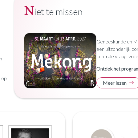
N
iet te missen
Geneeskunde en Mek
een uitzonderlijk co
centrale vraag: vroeg
n
Ontdek het progra
f op
Meer lezen