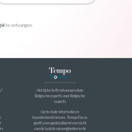
gië
te ontvangen.
s?
Het tijdschrift ontworpen door
Belgische experts voor Belgische
experts
Up-to-date informatie en
e
baanbrekend nieuws, Tempo Focus
r
geeft u een gedetailleerd overzicht
rs
van de laatste nieuwigheden in de