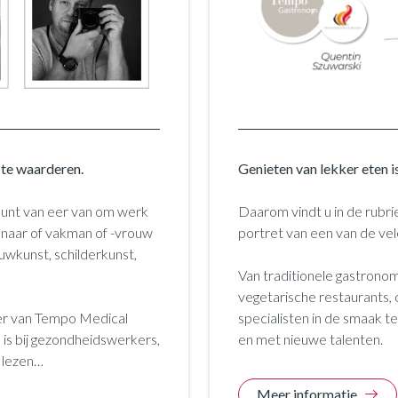
 te waarderen.
Genieten van lekker eten i
unt van eer van om werk
Daarom vindt u in de rub
enaar of vakman of -vrouw
portret van een van de vele 
ouwkunst, schilderkunst,
Van traditionele gastronom
vegetarische restaurants, o
er van Tempo Medical
specialisten in de smaak 
d is bij gezondheidswerkers,
en met nieuwe talenten.
r lezen…
Meer informatie