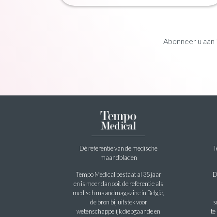
Abonneer u aan
Dé referentie van de medische
T
maandbladen
Tempo Medical bestaat al 35 jaar
D
en is meer dan ooit de referentie als
medisch maandmagazine in België,
de bron bij uitstek voor
s
wetenschappelijk diepgaande en
te