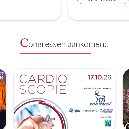
C
ongressen aankomend