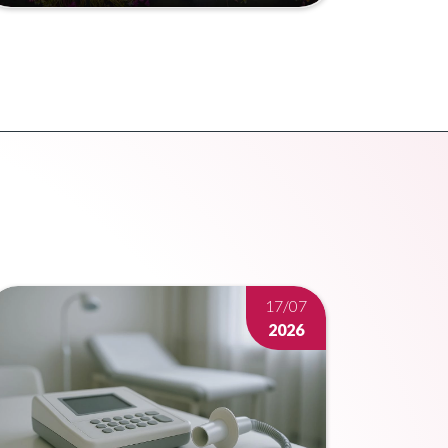
Wetenschappelijk congres aan de
Mekong
Meer lezen
17/07
2026