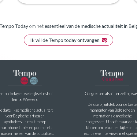
Tempo Today
om het
essentieel van de medische actualiteit in Bel
Ik wil de Tempo today ontvangen
empo Today en wekelijkse best-of
Congressen alsof u er zelf bij wa
Tempo Weekend
Dé site bij uitstek voor de beste
e dagelijkse medische actualiteit
momenten van Belgische en
voor Belgische artsen en
internationale medische
apothekers. In real time op
congressen. U hoeft maar aan t
martphone, tablet en pc om niets
klikken om te kunnen kijken naa
 moeten missen van de actualiteit.
exclusieve interviews met spreke