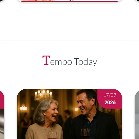
Cardioscopie 2026
Meer lezen
T
empo Today
17/07
2026