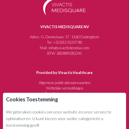
VIVACTIS MEDISQUARE NV
Adres : G. Demeylaan, 57 - 1160 Ouderghem
Tel : +32 (0)2 352 07 80
Mail : info@vivactisbenelux.com
BTW : BE0889282241
Provided by Vivactis Healthcare
Algemene publicatievoorwaarden
Wettelijke vermeldingen
Beveiliging van de privacy
Cookies Toestemming
Annuleringsvoorwaarden
We gebruiken cookies om onze website en onze service te
WIE ZIJN WE?
optimaliseren. U kunt kiezen voor welke categorieën u
Uitgevers- en communicatiebedrijf sedert 1982
toestemming geeft.