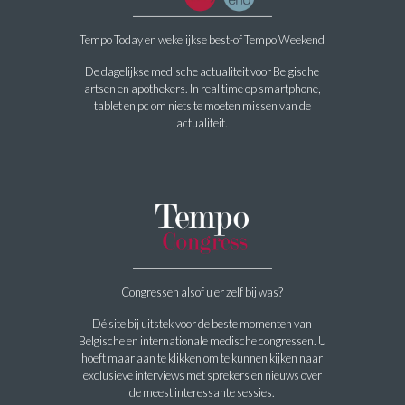
Tempo Today en wekelijkse best-of Tempo Weekend
De dagelijkse medische actualiteit voor Belgische
artsen en apothekers. In real time op smartphone,
tablet en pc om niets te moeten missen van de
actualiteit.
Congressen alsof u er zelf bij was?
Dé site bij uitstek voor de beste momenten van
Belgische en internationale medische congressen. U
hoeft maar aan te klikken om te kunnen kijken naar
exclusieve interviews met sprekers en nieuws over
de meest interessante sessies.