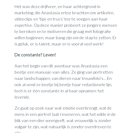
Het was deze drijfveer, en haar achtergrond in
marketing, die Anastasia ertoe brachten om artikelen,
videoclips en 'tips en trucs' toe te voegen aan haar
expertise. Op deze manier probeert ze jongere mensen
te bereiken en te motiveren die graag met fotografie
willen beginnen, maar bang zijn om de stap te zetten. Er
is geluk, er is talent, maar er is vooral veel werk!
De constante? Leven!
Aan het begin van dit avontuur was Anastasia een
beetje een manusje-van-alles. Ze ging van portretten
naar landschappen, van dieren naar trouwfoto's... En
ook al vond ze beetje bij beetje haar redactionele lijn,
toch is er één constante in al haar opnamen: het
levende.
Ze gaat op zoek naar wat emotie overbrengt, wat de
mens in een portret laat resoneren, wat het wilde in de
blik van een dier weergeeft, wat vrouwelijk is zonder
vulgair te zijn, wat natuurlijk is zonder overdreven te
zijn...