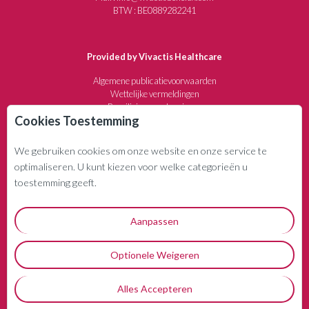
BTW : BE0889282241
Provided by Vivactis Healthcare
Algemene publicatievoorwaarden
Wettelijke vermeldingen
Beveiliging van de privacy
Cookies Toestemming
Annuleringsvoorwaarden
We gebruiken cookies om onze website en onze service te
WIE ZIJN WE?
optimaliseren. U kunt kiezen voor welke categorieën u
Uitgevers- en communicatiebedrijf sedert 1982
toestemming geeft.
Gespecialiseerd in de medische en farmaceutische
sector
Aanpassen
Optionele Weigeren
Alles Accepteren