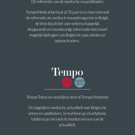
Dé referentie van de medische maandbladen
Tempo Medical bestaat al 35 jaar en is meer dan ooit
de referentie als medisch maandmagazine in België,
de bron bij uitstek voor wetenschappelijk
diepgaande en nauwkeurige informatie met zoveel
mogelijk bijdragen van Belgische specialisten en
opinion leaders.
Tempo Today en wekelijkse best-of Tempo Weekend
De dagelijkse medische actualiteit voor Belgische
artsen en apothekers. In real time op smartphone,
tablet en pc om niets te moeten missen van de
actualiteit.