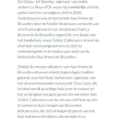
De Gelas -Jef Stoemp-, eigenaar van onder
andere La Roue d'Or, waar hij onmiddellijk chef de
partie werd en vervolgens chef in 2010.
Ondertussen was de beroemde Aux Armes de
Bruxelles door de familie Veulemans verkocht aan
een Franse groep en Luc Veulemans had La
Brasserie de Bruxelles opgericht, een kopie van
het familiehuis, waar Cédric Callenaere al snel als
chef-kok werd aangeworven en zich zo
onderdompelde in de modus operandi van de
historische Aux Armes de Bruxelles.
Omdat de nieuwe uitbaters van Aux Armes de
Bruxelles intussen enkele tegenslagen hadden
gekend, was het Rudy Vanlancker, eigenaar van
het al even beroemde restaurant Chez Léon, die
besloot om dit prachtige huis over te nemen en
het al zijn glans terug te geven. En wie beter dan
Cédric Callenaere om de rol van chef-kok op zich
te nemen in deze tempel van Brusselse
delicatessen, die zich al lang in de geest van het
huis had gewerkt tijdens zijn periode in La