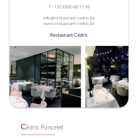
T : +32 (0)50 60 77 95
info@restaurant-cedric.be
www.restaurant-cedric.be
Restaurant Cédric
C
édric Poncelet