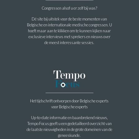
Congressen alsof u er zelf bij was?
Dé site bij uitstek voor de beste momenten van
Belgische en internationale medische congressen. U
hoeft maar aan te klikken om te kunnen kijken naar
exclusieve interviews met sprekers en nieuws over
de meest interessante sessies.
Het tijdschrift ontworpen door Belgische experts
voor Belgische experts
Up-to-date informatie en baanbrekend nieuws,
Tempo Focus geeft u een gedetailleerd overzicht van
de laatste nieuwigheden in de grote domeinen van de
geneeskunde.