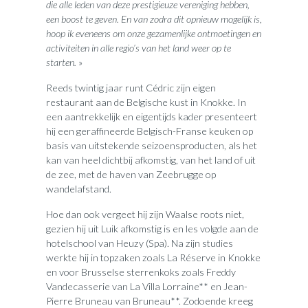
die alle leden van deze prestigieuze vereniging hebben,
een boost te geven. En van zodra dit opnieuw mogelijk is,
hoop ik eveneens om onze gezamenlijke ontmoetingen en
activiteiten in alle regio’s van het land weer op te
starten.
»
Reeds twintig jaar runt Cédric zijn eigen
restaurant aan de Belgische kust in Knokke. In
een aantrekkelijk en eigentijds kader presenteert
hij een geraffineerde Belgisch-Franse keuken op
basis van uitstekende seizoensproducten, als het
kan van heel dichtbij afkomstig, van het land of uit
de zee, met de haven van Zeebrugge op
wandelafstand.
Hoe dan ook vergeet hij zijn Waalse roots niet,
gezien hij uit Luik afkomstig is en les volgde aan de
hotelschool van Heuzy (Spa). Na zijn studies
werkte hij in topzaken zoals La Réserve in Knokke
en voor Brusselse sterrenkoks zoals Freddy
Vandecasserie van La Villa Lorraine** en Jean-
Pierre Bruneau van Bruneau**. Zodoende kreeg