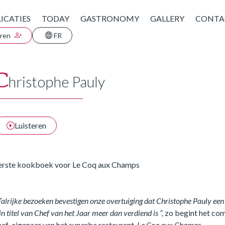
ICATIES
TODAY
GASTRONOMY
GALLERY
CONTA
eren
FR
C
hristophe Pauly
Luisteren
erste kookboek voor Le Coq aux Champs
Talrijke bezoeken bevestigen onze overtuiging dat Christophe Pauly een 
jn titel van Chef van het Jaar meer dan verdiend is ”,
zo begint het co
hef-eigenaar van het superbe restaurant,
Le Coq aux Champs.