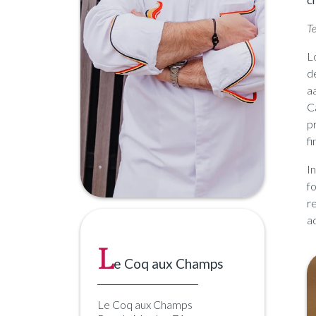
Te
L
d
aa
C
p
fi
In
f
r
a
L
e Coq aux Champs
Le Coq aux Champs