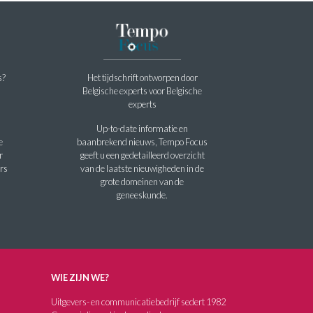
s?
Het tijdschrift ontworpen door
Belgische experts voor Belgische
experts
Up-to-date informatie en
e
baanbrekend nieuws, Tempo Focus
r
geeft u een gedetailleerd overzicht
rs
van de laatste nieuwigheden in de
grote domeinen van de
geneeskunde.
WIE ZIJN WE?
Uitgevers- en communicatiebedrijf sedert 1982