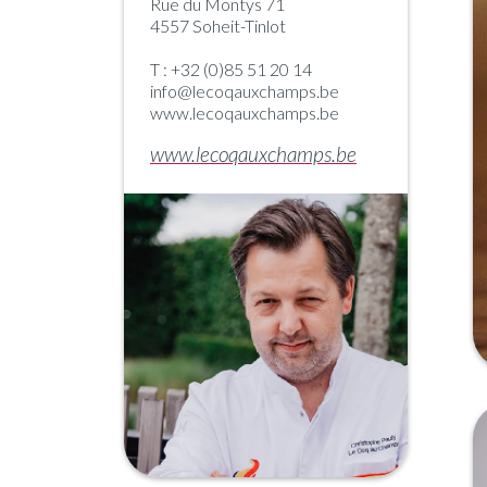
Rue du Montys 71
4557 Soheit-Tinlot
T : +32 (0)85 51 20 14
info@lecoqauxchamps.be
www.lecoqauxchamps.be
www.lecoqauxchamps.be