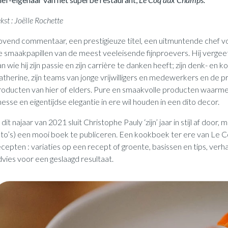
kst : Joëlle Rochette
ovend commentaar, een prestigieuze titel, een uitmuntende chef vol
e smaakpapillen van de meest veeleisende fijnproevers. Hij vergeet
n wie hij zijn passie en zijn carrière te danken heeft; zijn denk- en
atherine, zijn teams van jonge vrijwilligers en medewerkers en de
roducten van hier of elders. Pure en smaakvolle producten waarm
nesse en eigentijdse elegantie in ere wil houden in een dito decor.
 dit najaar van 2021 sluit Christophe Pauly ‘zijn’ jaar in stijl af doo
oto’s) een mooi boek te publiceren. Een kookboek ter ere van Le 
ecepten : variaties op een recept of groente, basissen en tips, verh
dvies voor een geslaagd resultaat.