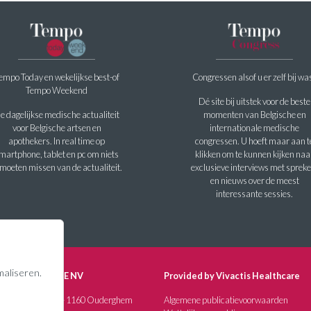
empo Today en wekelijkse best-of
Congressen alsof u er zelf bij wa
Tempo Weekend
Dé site bij uitstek voor de beste
e dagelijkse medische actualiteit
momenten van Belgische en
voor Belgische artsen en
internationale medische
apothekers. In real time op
congressen. U hoeft maar aan t
martphone, tablet en pc om niets
klikken om te kunnen kijken naa
 moeten missen van de actualiteit.
exclusieve interviews met spreke
en nieuws over de meest
interessante sessies.
maliseren.
IS MEDISQUARE NV
Provided by Vivactis Healthcare
G. Demeylaan, 57 - 1160 Ouderghem
Algemene publicatievoorwaarden