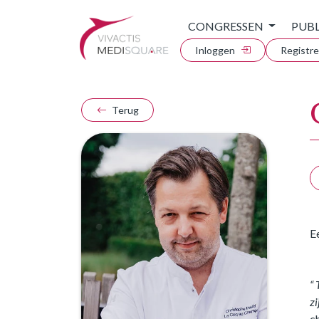
CONGRESSEN
PUBL
Inloggen
Registr
Terug
E
“ 
zi
c