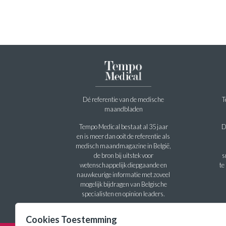
Dé referentie van de medische
T
maandbladen
Tempo Medical bestaat al 35 jaar
D
en is meer dan ooit de referentie als
medisch maandmagazine in België,
de bron bij uitstek voor
s
wetenschappelijk diepgaande en
te
nauwkeurige informatie met zoveel
mogelijk bijdragen van Belgische
specialisten en opinion leaders.
Cookies Toestemming