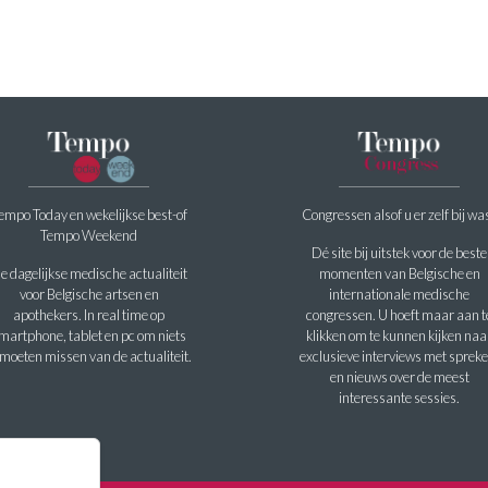
empo Today en wekelijkse best-of
Congressen alsof u er zelf bij wa
Tempo Weekend
Dé site bij uitstek voor de beste
e dagelijkse medische actualiteit
momenten van Belgische en
voor Belgische artsen en
internationale medische
apothekers. In real time op
congressen. U hoeft maar aan t
martphone, tablet en pc om niets
klikken om te kunnen kijken naa
 moeten missen van de actualiteit.
exclusieve interviews met spreke
en nieuws over de meest
interessante sessies.