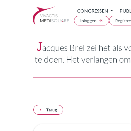
CONGRESSEN
PUBL
Inloggen
Registr
J
acques Brel zei het als v
te doen. Het verlangen om 
Terug