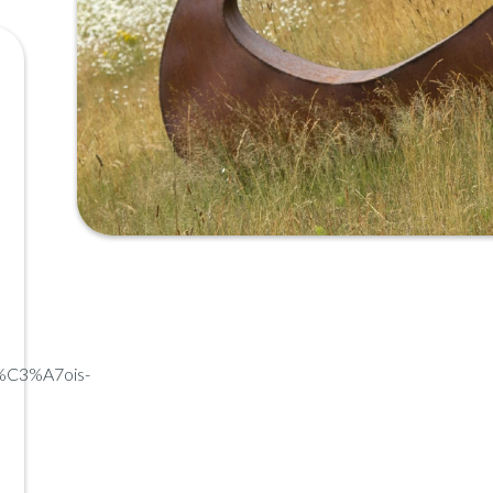
n%C3%A7ois-