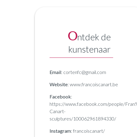
O
ntdek de
kunstenaar
Email
: cortenfc@gmail.com
Website
: www.francoiscanart.be
Facebook
:
https://www.facebook.com/people/Fra
Canart-
sculptures/100062961894330/
Instagram
: francoiscanart/