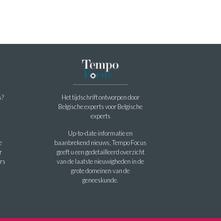
s?
Het tijdschrift ontworpen door
Belgische experts voor Belgische
experts
Up-to-date informatie en
e
baanbrekend nieuws, Tempo Focus
r
geeft u een gedetailleerd overzicht
rs
van de laatste nieuwigheden in de
grote domeinen van de
geneeskunde.