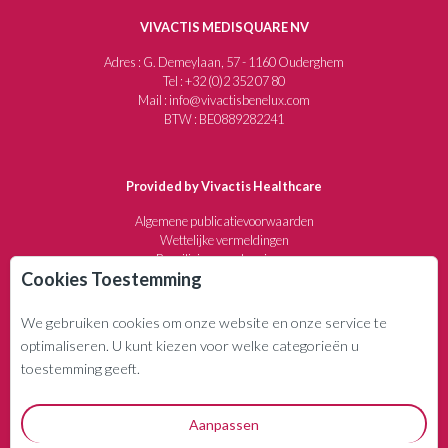
VIVACTIS MEDISQUARE NV
Adres : G. Demeylaan, 57 - 1160 Ouderghem
Tel : +32 (0)2 352 07 80
Mail : info@vivactisbenelux.com
BTW : BE0889282241
Provided by Vivactis Healthcare
Algemene publicatievoorwaarden
Wettelijke vermeldingen
Beveiliging van de privacy
Cookies Toestemming
Annuleringsvoorwaarden
We gebruiken cookies om onze website en onze service te
WIE ZIJN WE?
optimaliseren. U kunt kiezen voor welke categorieën u
Uitgevers- en communicatiebedrijf sedert 1982
toestemming geeft.
Gespecialiseerd in de medische en farmaceutische
sector
Aanpassen