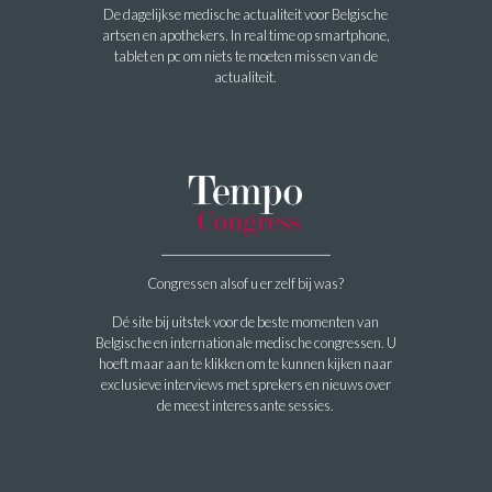
De dagelijkse medische actualiteit voor Belgische
artsen en apothekers. In real time op smartphone,
tablet en pc om niets te moeten missen van de
actualiteit.
Congressen alsof u er zelf bij was?
Dé site bij uitstek voor de beste momenten van
Belgische en internationale medische congressen. U
hoeft maar aan te klikken om te kunnen kijken naar
exclusieve interviews met sprekers en nieuws over
de meest interessante sessies.