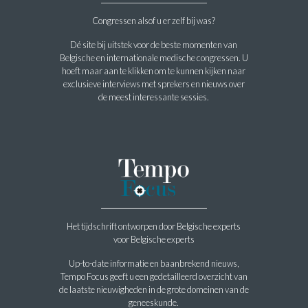
Congressen alsof u er zelf bij was?
Dé site bij uitstek voor de beste momenten van
Belgische en internationale medische congressen. U
hoeft maar aan te klikken om te kunnen kijken naar
exclusieve interviews met sprekers en nieuws over
de meest interessante sessies.
Het tijdschrift ontworpen door Belgische experts
voor Belgische experts
Up-to-date informatie en baanbrekend nieuws,
Tempo Focus geeft u een gedetailleerd overzicht van
de laatste nieuwigheden in de grote domeinen van de
geneeskunde.