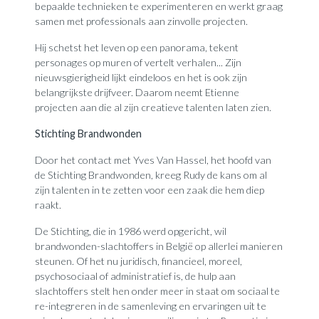
bepaalde technieken te experimenteren en werkt graag
samen met professionals aan zinvolle projecten.
Hij schetst het leven op een panorama, tekent
personages op muren of vertelt verhalen... Zijn
nieuwsgierigheid lijkt eindeloos en het is ook zijn
belangrijkste drijfveer. Daarom neemt Etienne
projecten aan die al zijn creatieve talenten laten zien.
Stichting Brandwonden
Door het contact met Yves Van Hassel, het hoofd van
de Stichting Brandwonden, kreeg Rudy de kans om al
zijn talenten in te zetten voor een zaak die hem diep
raakt.
De Stichting, die in 1986 werd opgericht, wil
brandwonden-slachtoffers in België op allerlei manieren
steunen. Of het nu juridisch, financieel, moreel,
psychosociaal of administratief is, de hulp aan
slachtoffers stelt hen onder meer in staat om sociaal te
re-integreren in de samenleving en ervaringen uit te