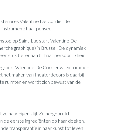
unstenares Valentine De Cordier de
 instrument: haar penseel.
nstop op Saint-Luc start Valentine De
herche graphique) in Brussel. De dynamiek
 een stuk beter aan bij haar persoonlijkheid.
ergrond. Valentine De Cordier wil zich immers
t het maken van theaterdecors is daarbij
rote ruimten en wordt zich bewust van de
o haar eigen stijl. Ze hergebruikt
n de eerste ingrediënten op haar doeken.
nde transparantie in haar kunst tot leven