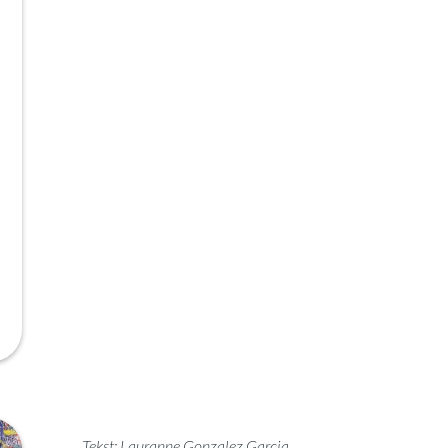
Tekst
: Lauranne Gonzalez Garcia