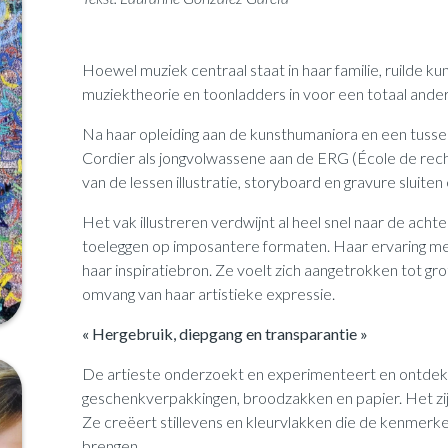
Hoewel muziek centraal staat in haar familie, ruilde k
muziektheorie en toonladders in voor een totaal ander
Na haar opleiding aan de kunsthumaniora en een tusse
Cordier als jongvolwassene aan de ERG (École de rec
van de lessen illustratie, storyboard en gravure sluiten
Het vak illustreren verdwijnt al heel snel naar de acht
toeleggen op imposantere formaten. Haar ervaring me
haar inspiratiebron. Ze voelt zich aangetrokken tot g
omvang van haar artistieke expressie.
« Hergebruik, diepgang en transparantie »
De artieste onderzoekt en experimenteert en ontdekt z
geschenkverpakkingen, broodzakken en papier. Het zij
Ze creëert stillevens en kleurvlakken die de kenmerke
brengen.