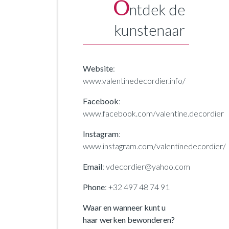
O
ntdek de
kunstenaar
Website
:
www.valentinedecordier.info/
Facebook
:
www.facebook.com/valentine.decordier
Instagram
:
www.instagram.com/valentinedecordier/
Email
: vdecordier@yahoo.com
Phone
: +32 497 48 74 91
Waar en wanneer kunt u
haar werken bewonderen?