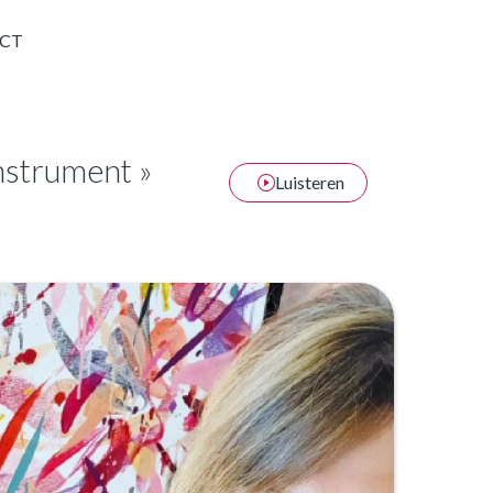
CT
instrument »
Luisteren