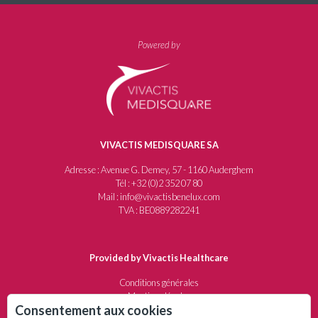
Powered by
VIVACTIS MEDISQUARE SA
Adresse : Avenue G. Demey, 57 - 1160 Auderghem
Tél : +32 (0)2 352 07 80
Mail : info@vivactisbenelux.com
TVA : BE0889282241
Provided by Vivactis Healthcare
Conditions générales
Mentions légales
Consentement aux cookies
Protection de la vie privée