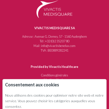
VIVACTIS MEDISQUARE SA
Adresse : Avenue G. Demey, 57 - 1160 Auderghem
Tél : +32 (0)2 352 07 80
Mail : info@vivactisbenelux.com
TVA : BE0889282241
Provided by Vivactis Healthcare
Conditions générales
Mentions légales
Consentement aux cookies
Protection de la vie privée
Politique de remboursement
Nous utilisons des cookies pour optimiser notre site web et notre
service. Vous pouvez choisir les catégories auxquelles vous
QUI SOMMES-NOUS ?
consentez.