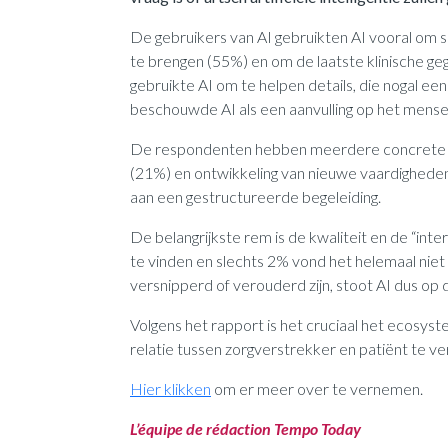
De gebruikers van AI gebruikten AI vooral om s
te brengen (55%) en om de laatste klinische ge
gebruikte AI om te helpen details, die nogal ee
beschouwde AI als een aanvulling op het mensel
De respondenten hebben meerdere concrete plu
(21%) en ontwikkeling van nieuwe vaardigheden
aan een gestructureerde begeleiding.
De belangrijkste rem is de kwaliteit en de “int
te vinden en slechts 2% vond het helemaal niet 
versnipperd of verouderd zijn, stoot AI dus op d
Volgens het rapport is het cruciaal het ecosyst
relatie tussen zorgverstrekker en patiënt te ve
Hier klikken
om er meer over te vernemen.
L’équipe de rédaction Tempo Today