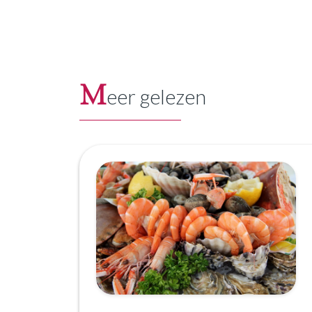
M
eer gelezen