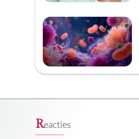
R
eacties