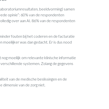
 (laboratoriumresultaten, beeldvorming) samen
tweede opinie”: 60% van de respondenten
s volledig over aan AI. 86% van de respondenten
nder fouten bij het coderen en de facturatie
 moeilijker was dan gedacht. Er is dus nood
 nog moeilijk om relevante klinische informatie
de verschillende systemen. Zolang de gegevens
liteit van de medische beslissingen en de
e dimensie van de zorg niet.