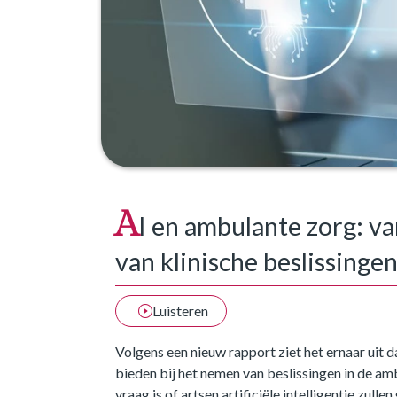
A
I en ambulante zorg: va
van klinische beslissinge
Luisteren
Volgens een nieuw rapport ziet het ernaar uit da
bieden bij het nemen van beslissingen in de am
vraag is of artsen artificiële intelligentie zull