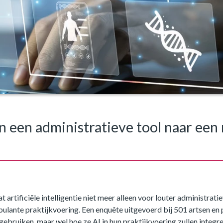
n een administratieve tool naar een 
n
t artificiële intelligentie niet meer alleen voor louter administra
bulante praktijkvoering. Een enquête uitgevoerd bij 501 artsen en 
en gebruiken, maar wel hoe ze AI in hun praktijkvoering zullen integr