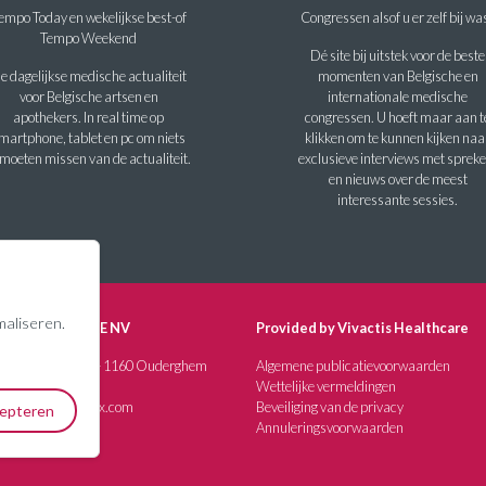
empo Today en wekelijkse best-of
Congressen alsof u er zelf bij wa
Tempo Weekend
Dé site bij uitstek voor de beste
e dagelijkse medische actualiteit
momenten van Belgische en
voor Belgische artsen en
internationale medische
apothekers. In real time op
congressen. U hoeft maar aan t
martphone, tablet en pc om niets
klikken om te kunnen kijken naa
 moeten missen van de actualiteit.
exclusieve interviews met spreke
en nieuws over de meest
interessante sessies.
maliseren.
IS MEDISQUARE NV
Provided by Vivactis Healthcare
G. Demeylaan, 57 - 1160 Ouderghem
Algemene publicatievoorwaarden
 (0)2 352 07 80
Wettelijke vermeldingen
nfo@vivactisbenelux.com
Beveiliging van de privacy
cepteren
E0889282241
Annuleringsvoorwaarden