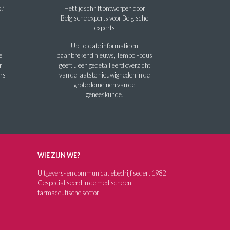
s?
Het tijdschrift ontworpen door
Belgische experts voor Belgische
experts
Up-to-date informatie en
e
baanbrekend nieuws, Tempo Focus
r
geeft u een gedetailleerd overzicht
rs
van de laatste nieuwigheden in de
grote domeinen van de
geneeskunde.
WIE ZIJN WE?
Uitgevers- en communicatiebedrijf sedert 1982
Gespecialiseerd in de medische en
farmaceutische sector