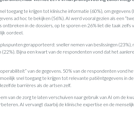
nel toegang te krijgen tot klinische informatie (60%), om gegevens
gevens ad hoc te bekijken (56%). AI werd vooral gezien als een “
ns ontbreken in de dossiers, op te sporen en 26% liet die taak zelf
ijk oordeel.
spunten gerapporteerd: sneller nemen van beslissingen (23%), mi
 (22%). Bijna een kwart van de respondenten vond dat het aanleren
eroperabiliteit” van de gegevens. 50% van de respondenten vond het
moeilijk snel toegang te krijgen tot relevante patiëntgegevens in 
ezelfde barrières als de artsen zelf.
eem van de zorg te laten verschuiven naar gebruik van AI om de kwa
rbeteren. AI vervangt daarbij de klinische expertise en de menselijk