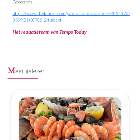
Goossens
https://www.thelancet.com/journals/laninf/article/PIIS1473-
3099(21)00705-2/fulltext
Het redactieteam van Tempo Today
M
eer gelezen