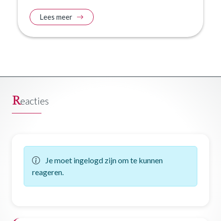
Lees meer
R
eacties
Je moet ingelogd zijn om te kunnen
reageren.