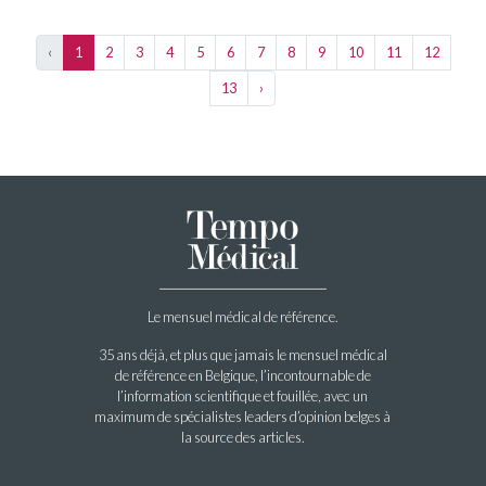
‹
1
2
3
4
5
6
7
8
9
10
11
12
13
›
Le mensuel médical de référence.
35 ans déjà, et plus que jamais le mensuel médical
de référence en Belgique, l’incontournable de
l’information scientifique et fouillée, avec un
maximum de spécialistes leaders d’opinion belges à
la source des articles.