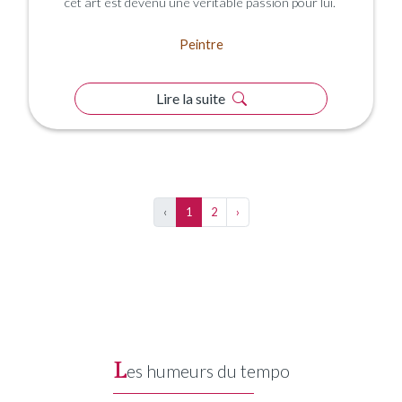
cet art est devenu une véritable passion pour lui.
Peintre
Lire la suite
‹
1
2
›
L
es humeurs du tempo