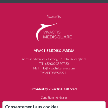
Powered by
VIVACTIS MEDISQUARE SA
Adresse : Avenue G. Demey, 57 - 1160 Auderghem
Tél : +32 (0)2 352 07 80
Mail : info@vivactisbenelux.com
TVA : BE0889282241
Provided by Vivactis Healthcare
Conditions générales
Mentions légales
Consentement aux cookies
Protection de la vie privée