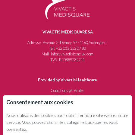
VIVACTIS MEDISQUARE SA
Adresse : Avenue G. Demey, 57 - 1160 Auderghem
Tél : +32 (0)2 352 07 80
Mail : info@vivactisbenelux.com
TVA : BE0889282241
Provided by Vivactis Healthcare
Conditions générales
Mentions légales
Consentement aux cookies
Protection de la vie privée
Politique de remboursement
Nous utilisons des cookies pour optimiser notre site web et notre
service. Vous pouvez choisir les catégories auxquelles vous
QUI SOMMES-NOUS ?
consentez.
Société d'édition et de communication depuis 1982.