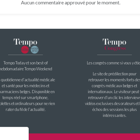
Aucun commentaire approuvé pour le moment.
Tempo Today et son best-of
Les congrès comme si vous y éti
hebdomadaire Tempo Weekend
Le site de prédilection pour
 quotidienne d’actualité médicale
retrouver les moments forts de
et santé pour les médecins et
congrès médicaux belges et
armaciens belges. Disponible en
internationaux. Le visiteur peut 
temps réel sur smartphone,
retrouver d’un clic les interview
blettes et ordinateurs pour ne rien
vidéos exclusives des orateurs et 
rater du fil de l’actualité.
échos des sessions les plus
intéressantes.