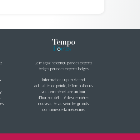
ez
Le magazine conçu par des experts
belges pour des experts belges
s
Informations up-to-date et
actualités de pointe, le Tempo Focus
y
vous emmène faire un tour
s
d’horizon détaillé des dernières
les
nouveautés au sein des grands
domaines de la médecine.