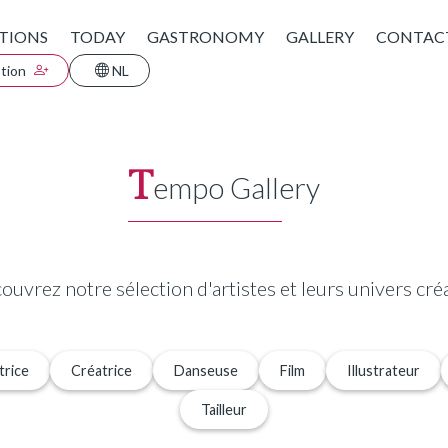
TIONS
TODAY
GASTRONOMY
GALLERY
CONTAC
ption
NL
T
empo Gallery
ouvrez notre sélection d'artistes et leurs univers créa
trice
Créatrice
Danseuse
Film
Illustrateur
Tailleur