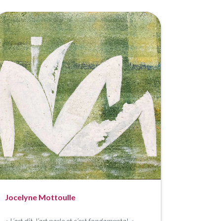
Jocelyne Mottoulle
«
L’art dit, l’art parle et c’est fondamental
»