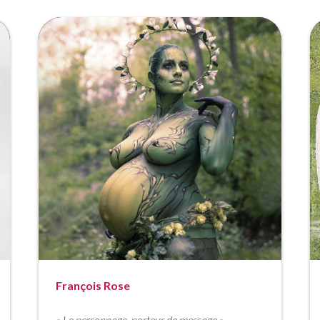
François Rose
«
Le personnage, porteur de message
»