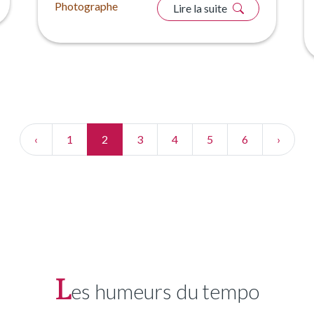
Photographe
Lire la suite
‹
1
2
3
4
5
6
›
L
es humeurs du tempo