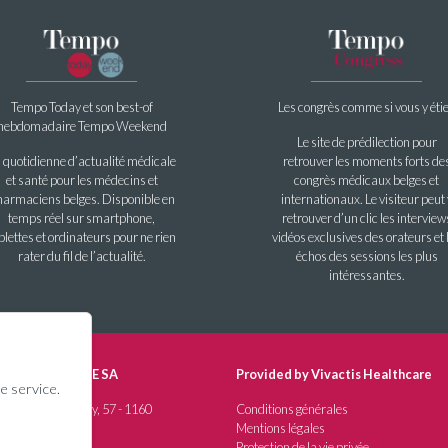
Tempo Today et son best-of
Les congrès comme si vous y éti
hebdomadaire Tempo Weekend
Le site de prédilection pour
 quotidienne d’actualité médicale
retrouver les moments forts de
et santé pour les médecins et
congrès médicaux belges et
armaciens belges. Disponible en
internationaux. Le visiteur peut 
temps réel sur smartphone,
retrouver d’un clic les interview
blettes et ordinateurs pour ne rien
vidéos exclusives des orateurs et 
rater du fil de l’actualité.
échos des sessions les plus
intéressantes.
IS MEDISQUARE SA
Provided by Vivactis Healthcare
e service.
: Avenue G. Demey, 57 - 1160
Conditions générales
em
Mentions légales
 (0)2 352 07 80
Protection de la vie privée