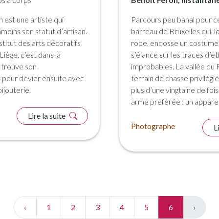
est une artiste qui
Parcours peu banal pour c
oins son statut d’artisan.
barreau de Bruxelles qui, lo
stitut des arts décoratifs
robe, endosse un costume 
Liège, c’est dans la
s’élance sur les traces d’e
e trouve son
improbables. La vallée du R
pour dévier ensuite avec
terrain de chasse privilégié 
ijouterie.
plus d’une vingtaine de foi
arme préférée : un apparei
Lire la suite
Photographe
L
‹
1
2
3
4
5
6
›