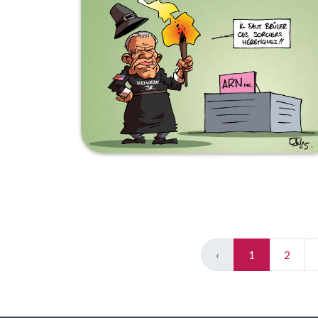
‹
1
2