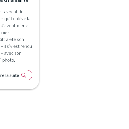
et avocat du
rsqu’il enlève la
d’aventurier et
thnies
ift a été son
– il s’y est rendu
s – avec son
l photo.
ire la suite