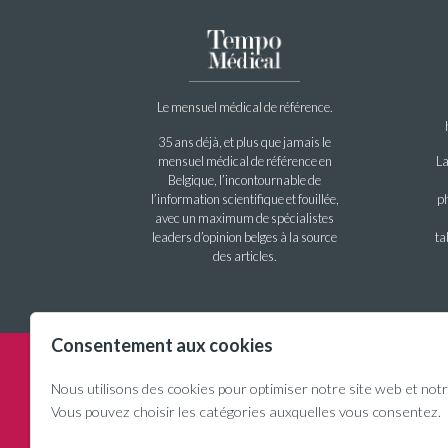
Le mensuel médical de référence.
35 ans déjà, et plus que jamais le
mensuel médical de référence en
La
Belgique, l’incontournable de
l’information scientifique et fouillée,
ph
avec un maximum de spécialistes
leaders d’opinion belges à la source
ta
des articles.
Consentement aux cookies
Powered by
VIVACT
Nous utilisons des cookies pour optimiser notre site web et notr
Adresse 
Vous pouvez choisir les catégories auxquelles vous consentez.
Audergh
Tél : +32