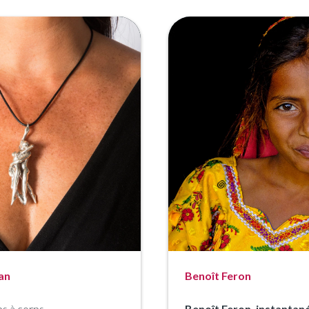
an
Benoît Feron
ps à corps
Benoît Feron, instantan