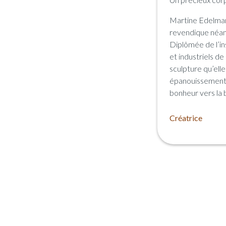
Martine Edelman 
revendique néanm
Diplômée de l’in
et industriels de 
sculpture qu’ell
épanouissement 
bonheur vers la b
Créatrice