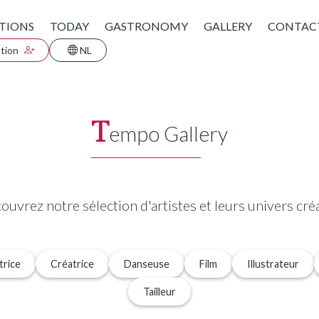
TIONS
TODAY
GASTRONOMY
GALLERY
CONTAC
ption
NL
T
empo Gallery
ouvrez notre sélection d'artistes et leurs univers créa
trice
Créatrice
Danseuse
Film
Illustrateur
Tailleur