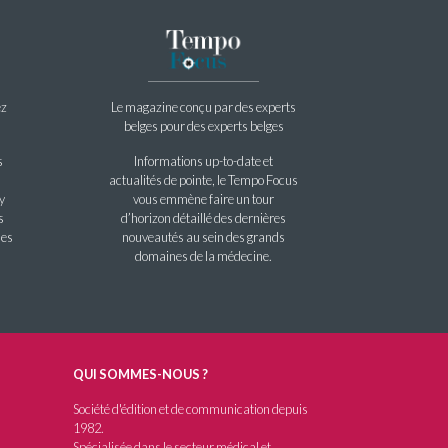
ez
Le magazine conçu par des experts
belges pour des experts belges
s
Informations up-to-date et
actualités de pointe, le Tempo Focus
y
vous emmène faire un tour
s
d’horizon détaillé des dernières
les
nouveautés au sein des grands
domaines de la médecine.
QUI SOMMES-NOUS ?
Société d'édition et de communication depuis
1982.
Spécialisée dans le secteur médical et